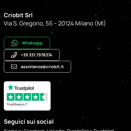
Sempre più installatori, agenti e professionisti del
settore delle energie rinnovabili scelgono di diventare
Criobit Srl
partner Criobit
, offrendo un servizio di riparazione di
Via S. Gregorio, 55 – 20124 Milano (MI)
inverter fotovoltaici e batterie di alta qualità.
Whatsapp
I partner ottengono vantaggi esclusivi nella loro zona,
come l’acquisizione di nuovi clienti e la gestione
+39 331.7978374
completa di servizi tecnici e amministrativi.
assistenza@criobit.it
Se sei interessato, compila il form e unisciti al nostro
network!
Partnership*
Seguici sui social