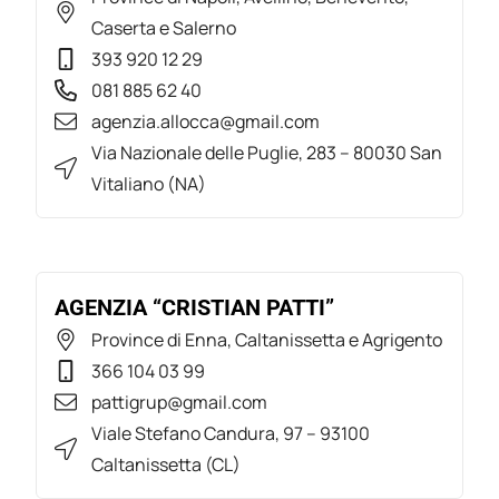
Caserta e Salerno
393 920 12 29
081 885 62 40
agenzia.allocca@gmail.com
Via Nazionale delle Puglie, 283 – 80030 San
Vitaliano (NA)
AGENZIA “CRISTIAN PATTI”
Province di Enna, Caltanissetta e Agrigento
366 104 03 99
pattigrup@gmail.com
Viale Stefano Candura, 97 – 93100
Caltanissetta (CL)