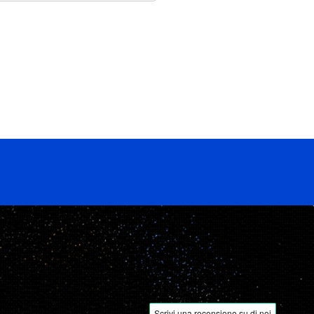
 scelgono di diventare
rie di alta qualità.
clienti e la gestione