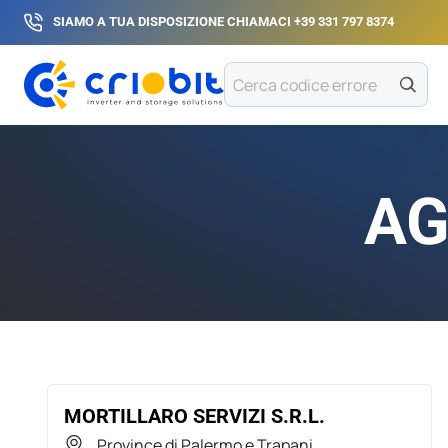
Salta
SIAMO A TUA DISPOSIZIONE CHIAMACI
+39 331 797 8374
al
contenuto
Cerca
codice
errore
AG
MORTILLARO SERVIZI S.R.L.
Province di Palermo e Trapani