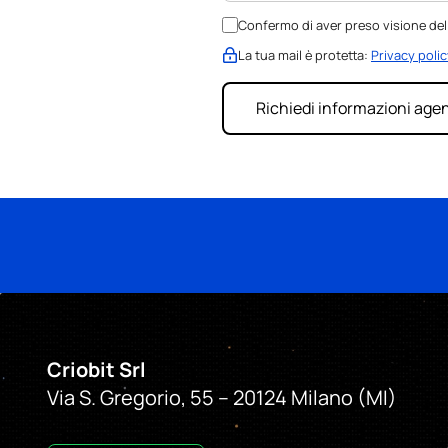
Confermo di aver preso visione dell
La tua mail è protetta:
Privacy polic
Sempre più installato
partner Criobit
, 
Criobit Srl
Via S. Gregorio, 55 – 20124 Milano (MI)
I partner ottengono 