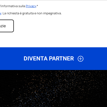
'informativa sulla
Privacy
.*
y
. La richiesta è gratuita e non impegnativa.
DIVENTA PARTNER
ri, agenti e professionisti del settore delle energie rinnovabili
offrendo un servizio di riparazione di inverter fotovoltaici e batte
vantaggi esclusivi nella loro zona, come l’acquisizione di nuovi 