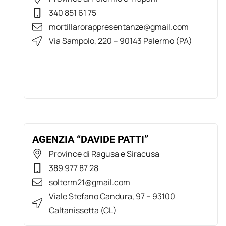
340 851 61 75
mortillarorappresentanze@gmail.com
Via Sampolo, 220 – 90143 Palermo (PA)
AGENZIA “DAVIDE PATTI”
Province di Ragusa e Siracusa
389 977 87 28
solterm21@gmail.com
Viale Stefano Candura, 97 – 93100
Caltanissetta (CL)