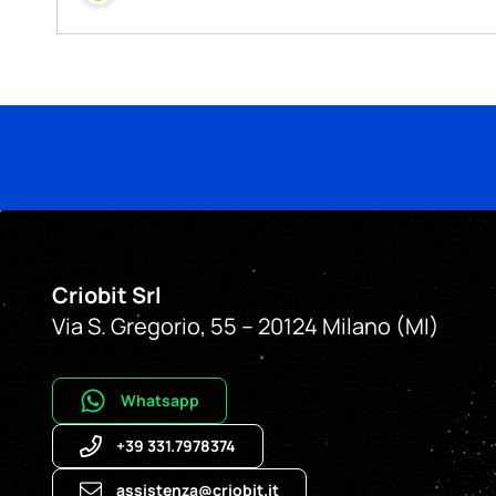
Sempre più installato
partner Criobit
, 
Criobit Srl
Via S. Gregorio, 55 – 20124 Milano (MI)
I partner ottengono 
Whatsapp
S
+39 331.7978374
assistenza@criobit.it