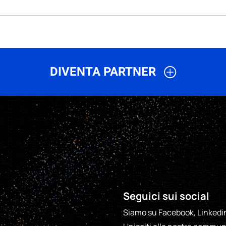
DIVENTA PARTNER
ri, agenti e professionisti del settore delle energie rinnovabili
offrendo un servizio di riparazione di inverter fotovoltaici e batte
vantaggi esclusivi nella loro zona, come l’acquisizione di nuovi 
completa di servizi tecnici e amministrativi.
Seguici sui social
e sei interessato, compila il form e unisciti al nostro networ
Siamo su Facebook, Linkedin