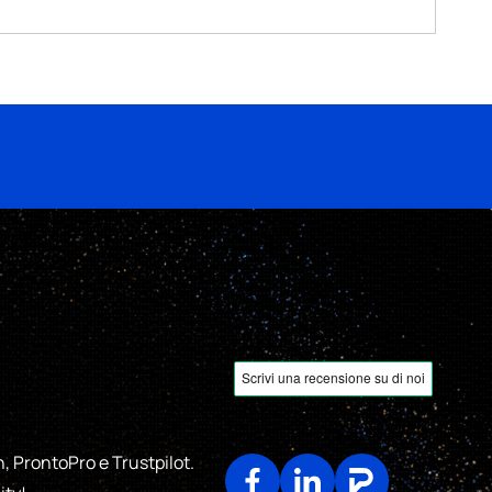
 scelgono di diventare
rie di alta qualità.
clienti e la gestione
k!
, ProntoPro e Trustpilot.